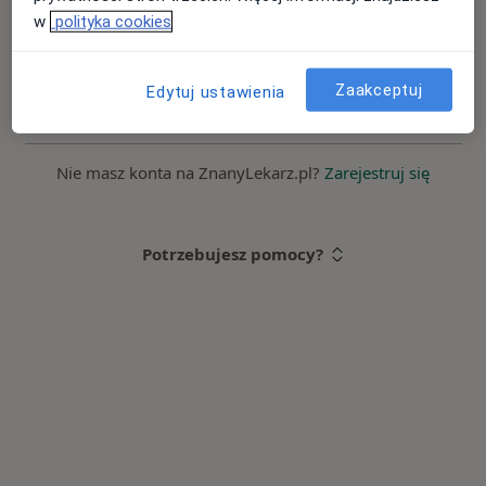
w
polityka cookies
Zaloguj się
Zaakceptuj
Edytuj ustawienia
Nie pamiętasz hasła?
Nie masz konta na ZnanyLekarz.pl?
Zarejestruj się
Potrzebujesz pomocy?