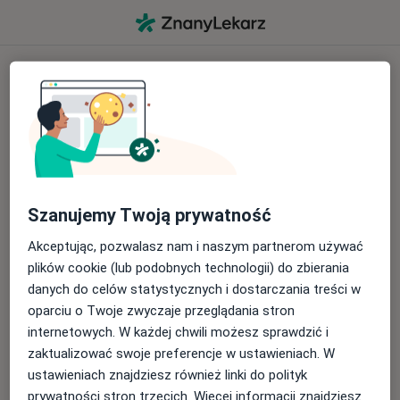
Zaloguj się na swoje konto
Za pośrednictwem mediów społeczno
Kontynuuj z Google
Szanujemy Twoją prywatność
Kontynuuj z Apple
Akceptując, pozwalasz nam i naszym partnerom używać
plików cookie (lub podobnych technologii) do zbierania
lub
danych do celów statystycznych i dostarczania treści w
oparciu o Twoje zwyczaje przeglądania stron
Poprzez formularz logowania
internetowych. W każdej chwili możesz sprawdzić i
zaktualizować swoje preferencje w ustawieniach. W
ustawieniach znajdziesz również linki do polityk
prywatności stron trzecich. Więcej informacji znajdziesz